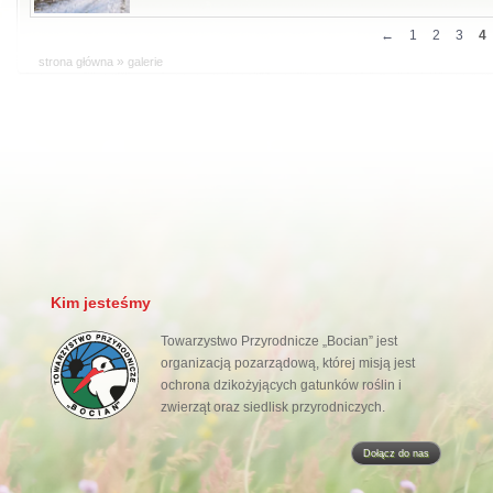
Dzień wierzby głowiastej w Komorowie pod Kampinosem 
←
1
2
3
4
»
»
strona główna
galerie
Kim jesteśmy
Towarzystwo Przyrodnicze „Bocian” jest
organizacją pozarządową, której misją jest
ochrona dzikożyjących gatunków roślin i
zwierząt oraz siedlisk przyrodniczych.
Dołącz do nas