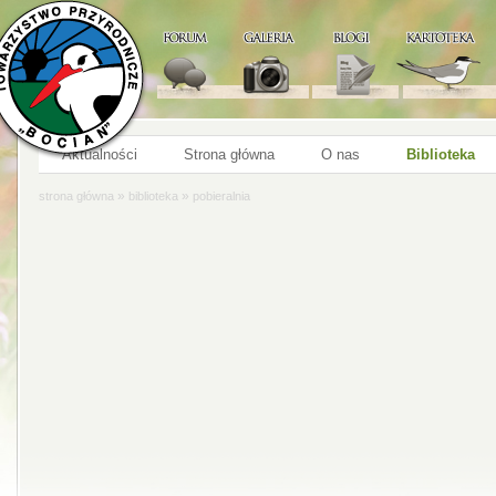
Aktualności
Strona główna
O nas
Biblioteka
»
»
strona główna
biblioteka
pobieralnia