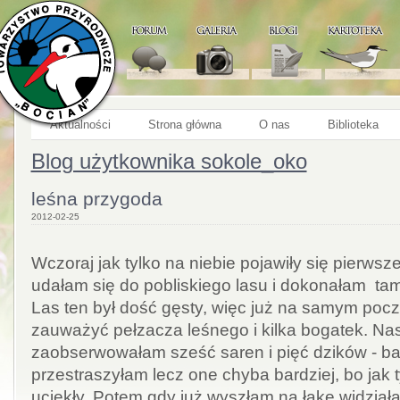
Aktualności
Strona główna
O nas
Biblioteka
Blog użytkownika sokole_oko
leśna przygoda
2012-02-25
Wczoraj jak tylko na niebie pojawiły się pierws
udałam się do pobliskiego lasu i dokonałam ta
Las ten był dość gęsty, więc już na samym pocz
zauważyć pełzacza leśnego i kilka bogatek. Na
zaobserwowałam sześć saren i pięć dzików - bar
przestraszyłam lecz one chyba bardziej, bo jak 
uciekły. Potem gdy już wyszłam na łąkę widzia