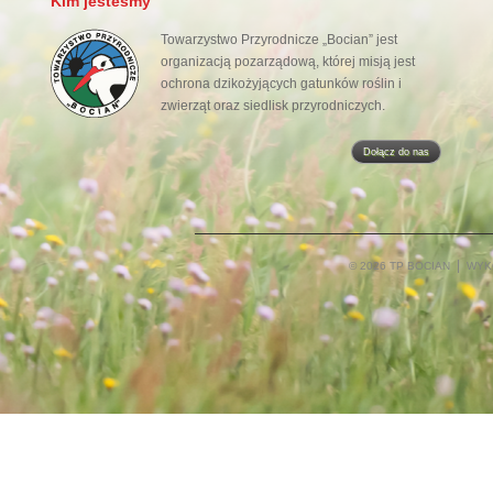
Kim jesteśmy
Towarzystwo Przyrodnicze „Bocian” jest
organizacją pozarządową, której misją jest
ochrona dzikożyjących gatunków roślin i
zwierząt oraz siedlisk przyrodniczych.
Dołącz do nas
© 2026 TP BOCIAN
WYK