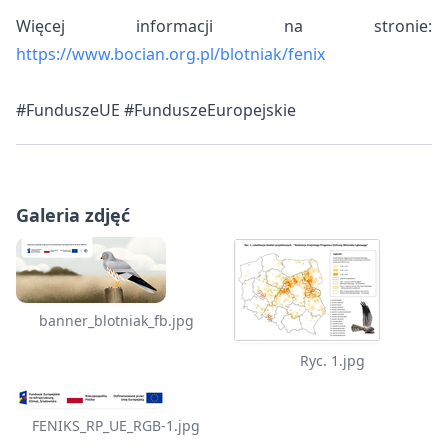
Więcej informacji na stronie:
https://www.bocian.org.pl/blotniak/fenix
#FunduszeUE #FunduszeEuropejskie
Galeria zdjęć
banner_blotniak_fb.jpg
Ryc. 1.jpg
FENIKS_RP_UE_RGB-1.jpg