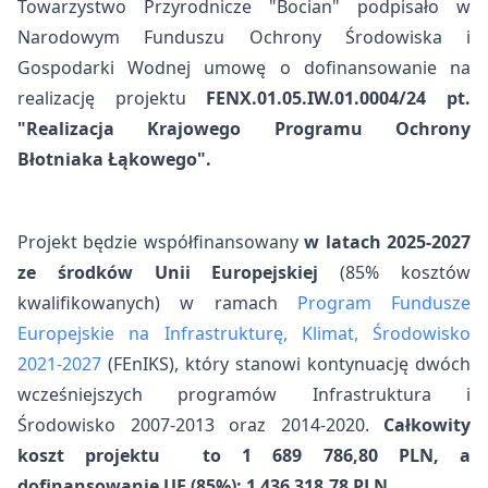
Towarzystwo Przyrodnicze "Bocian" podpisało w
Narodowym Funduszu Ochrony Środowiska i
Gospodarki Wodnej umowę o dofinansowanie na
realizację projektu
FENX.01.05.IW.01.0004/24 pt.
"Realizacja Krajowego Programu Ochrony
Błotniaka Łąkowego".
Projekt będzie współfinansowany
w latach 2025-2027
ze środków Unii Europejskiej
(85% kosztów
kwalifikowanych) w ramach
Program Fundusze
Europejskie na Infrastrukturę, Klimat, Środowisko
2021-2027
(FEnIKS), który stanowi kontynuację dwóch
wcześniejszych programów Infrastruktura i
Środowisko 2007-2013 oraz 2014-2020.
Całkowity
koszt projektu to 1 689 786,80 PLN, a
dofinansowanie UE (85%): 1 436 318,78 PLN.