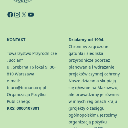
Facebook
Instagram
X
YouTube
KONTAKT
Działamy od 1994.
Chronimy zagrożone
Towarzystwo Przyrodnicze
gatunki i siedliska
„Bocian”
przyrodnicze poprzez
ul. Srebrna 16 lokal 9, 00-
planowanie i wdrażanie
810 Warszawa
projektów czynnej ochrony.
e-mail:
Nasze działania skupiają
biuro@bocian.org.pl
się głównie na Mazowszu,
Organizacja Pożytku
ale prowadzimy je również
Publicznego
w innych regionach kraju
KRS: 0000107301
(projekty o zasięgu
ogólnopolskim). Jesteśmy
organizacją pożytku