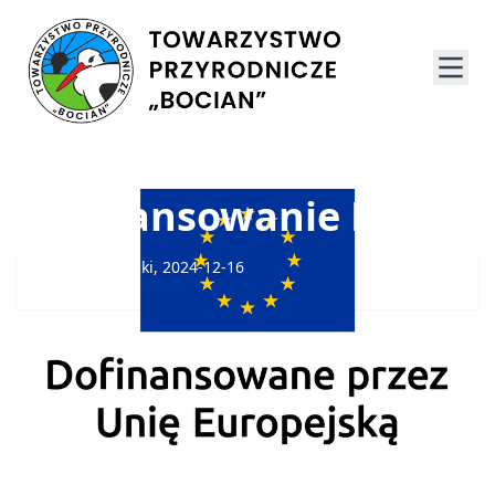
Dofinansowanie FENIX
Dominik Krupiński, 2024-12-16
Miło nam poinformować, że w dniu 15.11.2024 r.