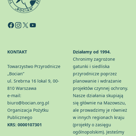
Facebook
Instagram
X
YouTube
KONTAKT
Działamy od 1994.
Chronimy zagrożone
Towarzystwo Przyrodnicze
gatunki i siedliska
„Bocian”
przyrodnicze poprzez
ul. Srebrna 16 lokal 9, 00-
planowanie i wdrażanie
810 Warszawa
projektów czynnej ochrony.
e-mail:
Nasze działania skupiają
biuro@bocian.org.pl
się głównie na Mazowszu,
Organizacja Pożytku
ale prowadzimy je również
Publicznego
w innych regionach kraju
KRS: 0000107301
(projekty o zasięgu
ogólnopolskim). Jesteśmy