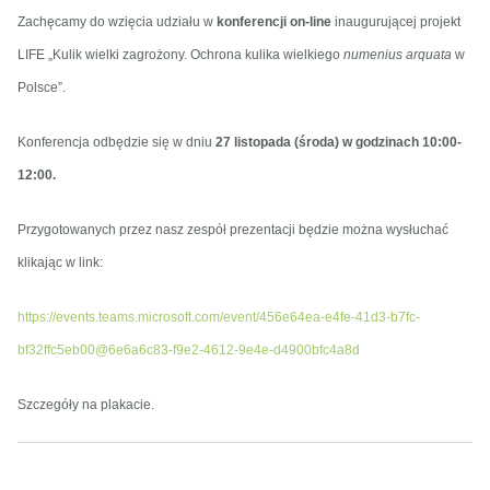
Zachęcamy do wzięcia udziału w
konferencji
on-line
inaugurującej projekt
LIFE „Kulik wielki zagrożony. Ochrona kulika wielkiego
numenius arquata
w
Polsce”.
Konferencja odbędzie się w dniu
27 listopada (środa) w godzinach 10:00-
12:00.
Przygotowanych przez nasz zespół prezentacji będzie można wysłuchać
klikając w link:
https://events.teams.microsoft.com/event/456e64ea-e4fe-41d3-b7fc-
bf32ffc5eb00@6e6a6c83-f9e2-4612-9e4e-d4900bfc4a8d
Szczegóły na plakacie.