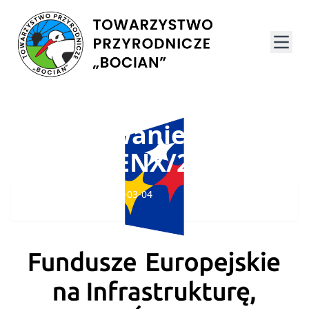
Postępowanie nr
02/CIP/FENX/2025
Dominik Krupiński, 2025-03-04