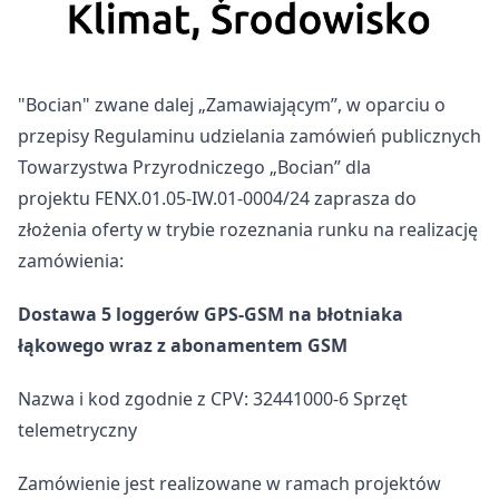
Postępowanie nr 02/CIP/FENX/2025
W dniu 04.03.2025 r. Towarzystwo Przyrodnicze
"Bocian" zwane dalej „Zamawiającym”, w oparciu o
przepisy Regulaminu udzielania zamówień publicznych
Towarzystwa Przyrodniczego „Bocian” dla
projektu FENX.01.05-IW.01-0004/24 zaprasza do
złożenia oferty w trybie rozeznania runku na realizację
zamówienia:
Dostawa 5 loggerów GPS-GSM na błotniaka
łąkowego wraz z abonamentem GSM
Nazwa i kod zgodnie z CPV: 32441000-6 Sprzęt
telemetryczny
Zamówienie jest realizowane w ramach projektów