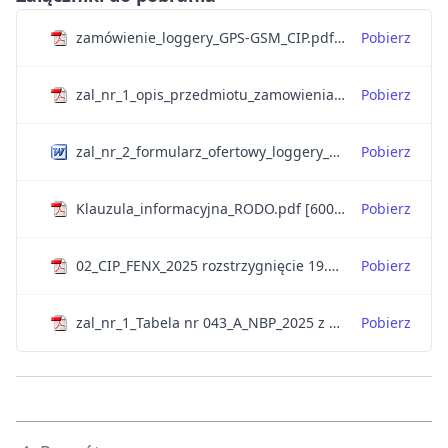
zamówienie_loggery_GPS-GSM_CIP.pdf [1 MB]
Pobierz
zal_nr_1_opis_przedmiotu_zamowienia_loggery_GPS-GSM_CIP.pdf [1 MB]
Pobierz
zal_nr_2_formularz_ofertowy_loggery_GPS-GSM_CIP.doc [90 KB]
Pobierz
Klauzula_informacyjna_RODO.pdf [600 KB]
Pobierz
02_CIP_FENX_2025 rozstrzygnięcie 19.03.2025.pdf [1 MB]
Pobierz
zal_nr_1_Tabela nr 043_A_NBP_2025 z dnia 2025-03-04 _ Narodowy Bank Polski - Internetowy Serwis Informacyjny.pdf [70 KB]
Pobierz