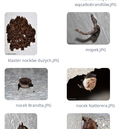
wąsatkobrandtów.JPG
mopek.JPG
klaster nocków dużych.JPG
nocek Brandta.JPG
nocek Natterera.JPG