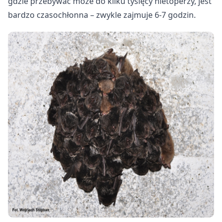
gdzie przebywać może do kilku tysięcy nietoperzy, jest
bardzo czasochłonna – zwykle zajmuje 6-7 godzin.