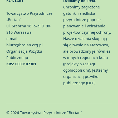
KONTAKT
Działamy od 1994.
Chronimy zagrożone
Towarzystwo Przyrodnicze
gatunki i siedliska
„Bocian”
przyrodnicze poprzez
ul. Srebrna 16 lokal 9, 00-
planowanie i wdrażanie
810 Warszawa
projektów czynnej ochrony.
e-mail:
Nasze działania skupiają
biuro@bocian.org.pl
się głównie na Mazowszu,
Organizacja Pożytku
ale prowadzimy je również
Publicznego
w innych regionach kraju
KRS: 0000107301
(projekty o zasięgu
ogólnopolskim). Jesteśmy
organizacją pożytku
publicznego (OPP).
© 2026 Towarzystwo Przyrodnicze "Bocian"