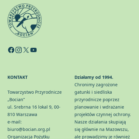
Facebook
Instagram
X
YouTube
KONTAKT
Działamy od 1994.
Chronimy zagrożone
Towarzystwo Przyrodnicze
gatunki i siedliska
„Bocian”
przyrodnicze poprzez
ul. Srebrna 16 lokal 9, 00-
planowanie i wdrażanie
810 Warszawa
projektów czynnej ochrony.
e-mail:
Nasze działania skupiają
biuro@bocian.org.pl
się głównie na Mazowszu,
Organizacja Pożytku
ale prowadzimy je również