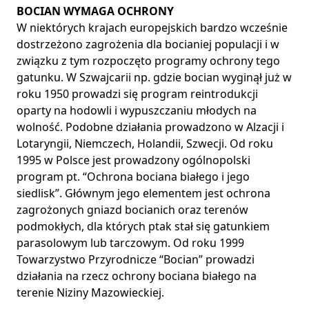
BOCIAN WYMAGA OCHRONY
W niektórych krajach europejskich bardzo wcześnie
dostrzeżono zagrożenia dla bocianiej populacji i w
związku z tym rozpoczęto programy ochrony tego
gatunku. W Szwajcarii np. gdzie bocian wyginął już w
roku 1950 prowadzi się program reintrodukcji
oparty na hodowli i wypuszczaniu młodych na
wolność. Podobne działania prowadzono w Alzacji i
Lotaryngii, Niemczech, Holandii, Szwecji. Od roku
1995 w Polsce jest prowadzony ogólnopolski
program pt. “Ochrona bociana białego i jego
siedlisk”. Głównym jego elementem jest ochrona
zagrożonych gniazd bocianich oraz terenów
podmokłych, dla których ptak stał się gatunkiem
parasolowym lub tarczowym. Od roku 1999
Towarzystwo Przyrodnicze “Bocian” prowadzi
działania na rzecz ochrony bociana białego na
terenie Niziny Mazowieckiej.