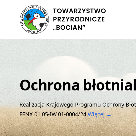
Ochrona błotnia
Realizacja Krajowego Programu Ochrony Bło
FENX.01.05-IW.01-0004/24
Więcej →