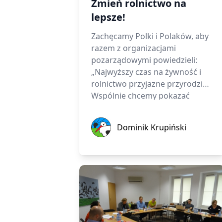
Zmień rolnictwo na
lepsze!
Zachęcamy Polki i Polaków, aby
razem z organizacjami
pozarządowymi powiedzieli:
„Najwyższy czas na żywność i
rolnictwo przyjazne przyrodzie!”
Wspólnie chcemy pokazać
Komisji Europejskiej, że zmiany
są potrzebne i możliwe!
Dominik Krupiński
Dominik Krupiński