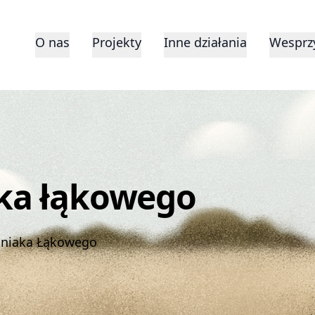
O nas
Projekty
Inne działania
Wesprzy
ka łąkowego
tniaka Łąkowego