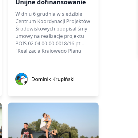
Unijne dofinansowanie
W dniu 6 grudnia w siedzibie
Centrum Koordynacji Projektów
Środowiskowych podpisaliśmy
umowy na realizacje projektu
POIS.02.04.00-00-0018/16 pt.
"Realizacja Krajowego Planu
Ochrony Błotniaka Łąkowego -
etap I" oraz projektu
POIS.02.04.00-00-0019/16 pt.
Dominik Krupiński
Dominik Krupiński
"Realizacja Krajowego Planu
Ochrony Kulika Wielkiego - etap
I".