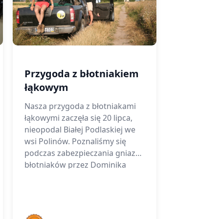
Przygoda z błotniakiem
łąkowym
Nasza przygoda z błotniakami
łąkowymi zaczęła się 20 lipca,
nieopodal Białej Podlaskiej we
wsi Polinów. Poznaliśmy się
podczas zabezpieczania gniazda
błotniaków przez Dominika
Krupińskiego oraz Andrzeja
Łukijańczuka. Gniazdo
zlokalizowane było na polu
rzepaku i groziło mu zniszczenie
Marek Kowalski