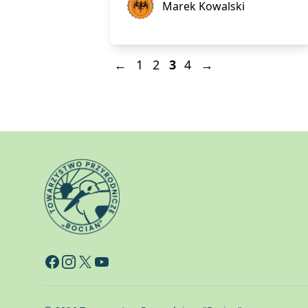
Marek Kowalski
←
1
2
3
4
→
Facebook
Instagram
X
YouTube