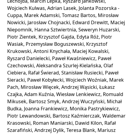
Lechojda, Marcin Lepka, Ryszard Jankowski,
Wojciech Kulwas, Adrian Lasek, Jolanta Pozorska -
Cuppa, Marek Adamski, Tomasz Bartos, Mirosław
Nowicki, Jarosław Chojnacki, Edward Drewitt, Maciej
Niepomnik, Hanna Sztwiertnia, Seweryn Huzarski,
Piotr Zientek, Krzysztof Gajda, Edyta Róż, Piotr
Wasiak, Przemysław Boguszewski, Krzysztof
Krukowski, Antoni Knychała, Maciej Kowalski,
Ryszard Danielecki, Paweł Kwaśniewicz, Paweł
Czechowski, Aleksandra Szurlej-Kielańska, Olaf
Ciebiera, Rafał Świerad, Stanisław Rusiecki, Paweł
Sieracki, Paweł Kobyłecki, Wojciech Woźniak, Marek
Pach, Mirosław Więcek, Andrzej Wąsicki, Łukasz
Czajka, Adam Kuźnia, Wiesław Lenkiewicz, Romuald
Mikusek, Bartosz Smyk, Andrzej Wuczyński, Michał
Budka, Joanna Frankiewicz, Monika Pastrykiewicz,
Piotr Lewandowski, Bartosz Kaźmierczak, Waldemar
Krasowski, Roman Maniarski, Dawid Kilon, Rafał
Szarafiński, Andrzej Dylik, Teresa Blank, Mariusz