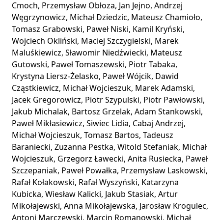
Cmoch, Przemysław Obłoza, Jan Jejno, Andrzej
Węgrzynowicz, Michał Dziedzic, Mateusz Chamioło,
Tomasz Grabowski, Paweł Niski, Kamil Kryński,
Wojciech Okliński, Maciej Szczygielski, Marek
Maluśkiewicz, Sławomir Niedźwiecki, Mateusz
Gutowski, Paweł Tomaszewski, Piotr Tabaka,
Krystyna Liersz-Żelasko, Paweł Wójcik, Dawid
Cząstkiewicz, Michał Wojcieszuk, Marek Adamski,
Jacek Gregorowicz, Piotr Szypulski, Piotr Pawłowski,
Jakub Michalak, Bartosz Grzelak, Adam Stankowski,
Paweł Mikłasiewicz, Siwiec Lidia, Cabaj Andrzej,
Michał Wojcieszuk, Tomasz Bartos, Tadeusz
Baraniecki, Zuzanna Pestka, Witold Stefaniak, Michał
Wojcieszuk, Grzegorz Ławecki, Anita Rusiecka, Paweł
Szczepaniak, Paweł Powałka, Przemysław Laskowski,
Rafał Kołakowski, Rafał Wyszyński, Katarzyna
Kubicka, Wiesław Kalicki, Jakub Stasiak, Artur
Mikołajewski, Anna Mikołajewska, Jarosław Krogulec,
Antoni Marczewski, Marcin Romanowski, Michał