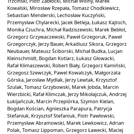
Trzciński, Piotr Zabłocki, Michał Wolny, Marek
Kowalski, Mirosław Rzepała, Tomasz Chodkiewicz,
Sebastian Menderski, Lechosław Kuczyński,
Przemysław Chylarecki, Jacek Betleja, Łukasz Kajtoch,
Monika Czuchra, Michał Radziszewski, Marek Bebłot,
Grzegorz Grzywaczewski, Paweł Grzegoruk, Paweł
Grzegorczyk, Jerzy Bauer, Arkadiusz Sikora, Grzegorz
Neubauer, Mateusz Ściborski, Michał Budka, Lucjan
Kleinschmidt, Bogdan Kotlarz, Łukasz Głowacki,
Rafał Klimaszewski, Robert Biały, Grzegorz Kamiński,
Grzegosz Szewczyk, Pawel Kowalczyk, Małgorzata
Górska, Jarosław Mydlak, Jerzy Lewtak, Krzysztof
Szulak, Tomasz Grzybowski, Marek Jobda, Marcin
Wierzbicki, Rafał Klimczak, Jerzy Mikołajczuk, Andrzej
Łukijańczuk, Marcin Przepiórka, Szymon Kielan,
Bogdan Kościan, Agnieszka Parapura, Patrycja
Stefaniuk, Krzysztof Stefaniuk, Piotr Pawłowski,
Przemysław Abramowski, Marek Lewkowicz, Adrian
Polak, Tomasz Lippoman, Grzegorz Ławecki, Maciej