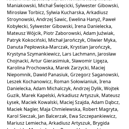
Maniakowski, Michał Święcicki, Sylwester Gibowski,
Mirosław Torbicz, Sylwia Kucharska, Arkadiusz
Stroynowski, Andrzej Sawic, Ewelina Hanyż, Paweł
Kobyłecki, Sylwester Gibowski, Irena Danielecka,
Mateusz Wójcik, Piotr Zaborowski, Adam Juźwiak,
Patryk Kokociński, Michał Jarończyk, Oliwier Myka,
Danuta Pepłowska-Marczak, Krystian Jarończyk,
Krystyna Szymankiewicz, Lars Lachmann, Jarosław
Chojnacki, Artur Gierasimiuk, Sławomir Ligęza,
Karolina Prochowska, Marek Zarzycki, Maciej
Niepomnik, Dawid Panasiuk, Grzegorz Saganowski,
Leszek Kochanowicz, Roman Sołowianiuk, Irena
Danielecka, Adam Michalczyk, Andrzej Dylik, Wojtek
Guzik, Marek Kapelski, Arkadiusz Artyszuk, Mateusz
Łysek, Maciek Kowalski, Maciej Szajda, Adam Dąbcz,
Maciek Nagler, Maja Chmielewska, Robert Magryta,
Karol Sieczak, Jan Balcerzak, Ewa Szczepankiewicz,
Mariusz Lemiecha, Arkadiusz Artyszuk, Brygida