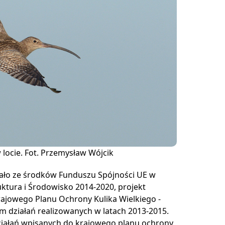
 locie. Fot. Przemysław Wójcik
ało ze środków Funduszu Spójności UE w
tura i Środowisko 2014-2020, projekt
Krajowego Planu Ochrony Kulika Wielkiego -
iem działań realizowanych w latach 2013-2015.
działań wpisanych do krajowego planu ochrony