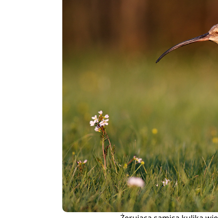
Żerująca samica kulika wie