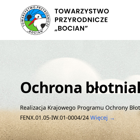
Ochrona błotnia
Realizacja Krajowego Programu Ochrony Bło
FENX.01.05-IW.01-0004/24
Więcej →