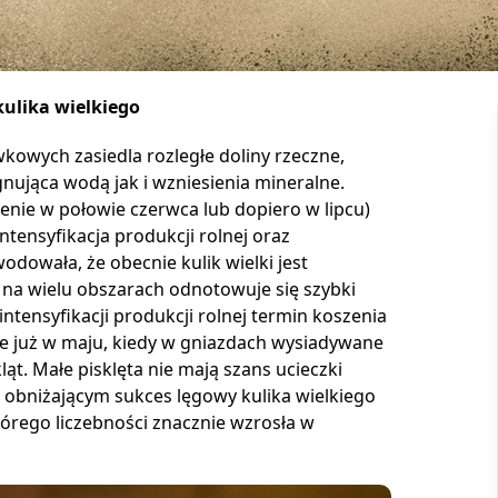
kulika wielkiego
kowych zasiedla rozległe doliny rzeczne,
nująca wodą jak i wzniesienia mineralne.
nie w połowie czerwca lub dopiero w lipcu)
tensyfikacja produkcji rolnej oraz
dowała, że obecnie kulik wielki jest
 na wielu obszarach odnotowuje się szybki
ntensyfikacji produkcji rolnej termin koszenia
one już w maju, kiedy w gniazdach wysiadywane
ląt. Małe pisklęta nie mają szans ucieczki
obniżającym sukces lęgowy kulika wielkiego
 którego liczebności znacznie wzrosła w