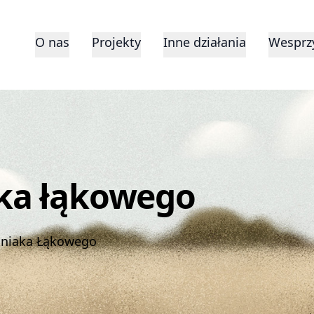
O nas
Projekty
Inne działania
Wesprzy
ka łąkowego
tniaka Łąkowego