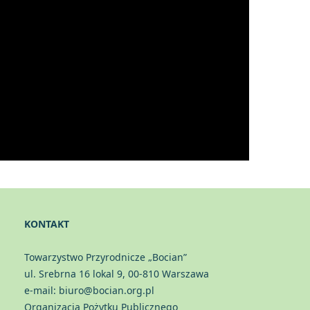
KONTAKT
Towarzystwo Przyrodnicze „Bocian”
ul. Srebrna 16 lokal 9, 00-810 Warszawa
e-mail: biuro@bocian.org.pl
Organizacja Pożytku Publicznego