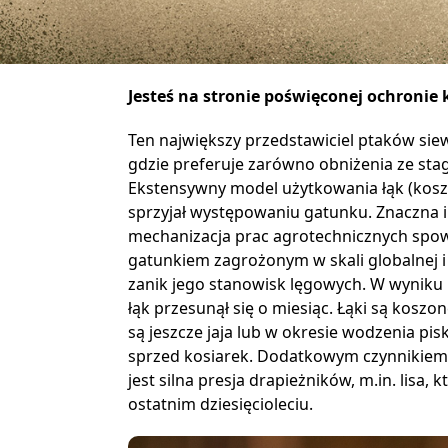
Jesteś na stronie poświęconej ochronie 
Ten największy przedstawiciel ptaków siew
gdzie preferuje zarówno obniżenia ze stag
Ekstensywny model użytkowania łąk (kosze
sprzyjał występowaniu gatunku. Znaczna in
mechanizacja prac agrotechnicznych spowo
gatunkiem zagrożonym w skali globalnej i
zanik jego stanowisk lęgowych. W wyniku i
łąk przesunął się o miesiąc. Łąki są kosz
są jeszcze jaja lub w okresie wodzenia pisk
sprzed kosiarek. Dodatkowym czynnikiem 
jest silna presja drapieżników, m.in. lisa,
ostatnim dziesięcioleciu.